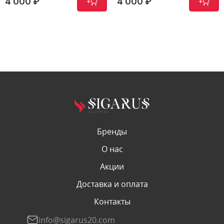
 000 ₽
4 000 ₽
2
Бренды
О нас
Акции
Доставка и оплата
Контакты
info@sigarus20.com