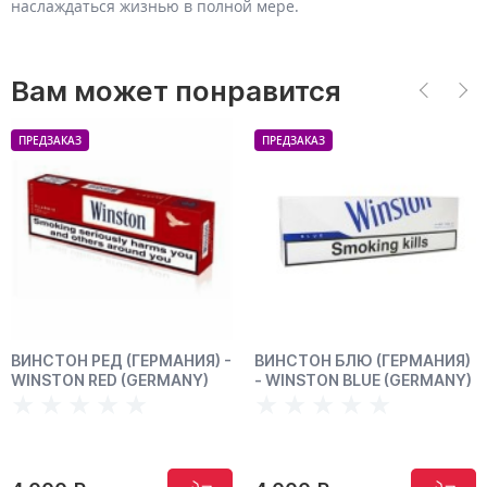
наслаждаться жизнью в полной мере.
Вам может понравится
ПРЕДЗАКАЗ
ПРЕДЗАКАЗ
ИНСТОН РЕД (ГЕРМАНИЯ) -
ВИНСТОН БЛЮ (ГЕРМАНИЯ)
В
INSTON RED (GERMANY)
- WINSTON BLUE (GERMANY)
Ф
V
V