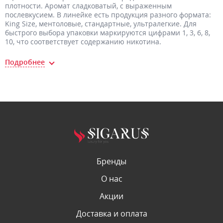
плотности. Аромат сладковатый, с выраженным
послевкусием. В линейке есть продукция разного формата:
King
Size
, ментоловые, стандартные, ультралегкие. Для
быстрого выбора упаковки маркируются цифрами 1, 3, 6, 8,
10, что соответствует содержанию никотина.
Бренды
О нас
Акции
Доставка и оплата