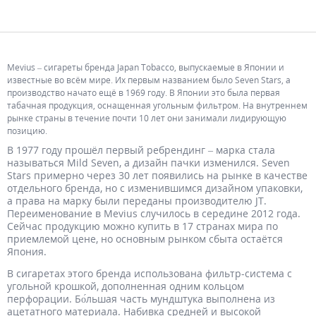
M
evius – сигареты бренда Japan Tobacco, выпускаемые в Японии и
известные во всём мире. Их первым названием было Seven Stars, а
производство начато ещё в 1969 году. В Японии это была первая
табачная продукция, оснащенная угольным фильтром. На внутреннем
рынке страны в течение почти 10 лет они занимали лидирующую
позицию.
В 1977 году прошёл первый ребрендинг – марка стала
называться Mild Seven, а дизайн пачки изменился.
S
even
Stars примерно через 30 лет появились на рынке в качестве
отдельного бренда, но с изменившимся дизайном упаковки,
а права на марку были переданы производителю JT.
Переименование в Mevius случилось в середине 2012 года.
Сейчас продукцию можно купить в 17 странах мира по
приемлемой цене, но основным рынком сбыта остаётся
Япония.
В сигаретах этого бренда использована фильтр-система с
угольной крошкой, дополненная одним кольцом
перфорации. Бо́льшая часть мундштука выполнена из
ацетатного материала. Набивка средней и высокой