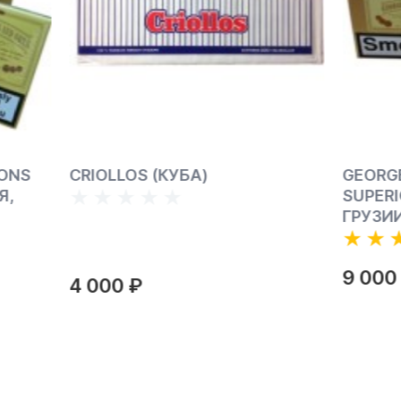
OS (КУБА)
GEORGE KARELIAS AND
SUPERIOR VIRGINIA (ДЛ
ГРУЗИИ)
9 000 ₽
₽