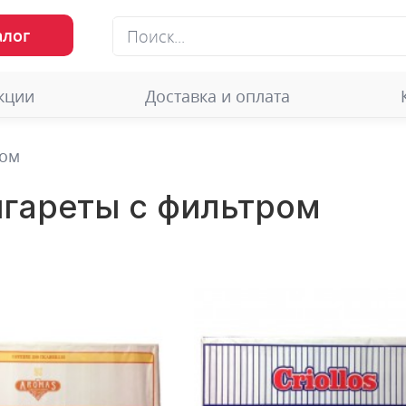
алог
кции
Доставка и оплата
ром
игареты с фильтром