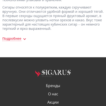
Сигары относятся к полукрепким, каждую скручивают
вручную. Они отличаются удобной формой и хорошей тягой.
В первые секунды ощущается пряный фруктовый аромат, в
послевкусии можно уловить нотки орехов и какао. Вкус тоже
характерный для настоящих кубинских сигар – он немного
терпкий и ярко выраженный.
Бренды
О нас
Акции