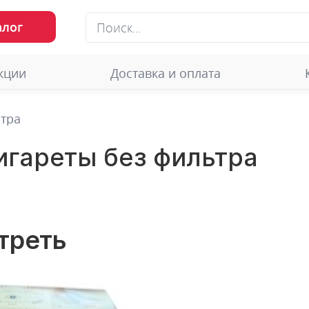
алог
кции
Доставка и оплата
ьтра
игареты без фильтра
треть