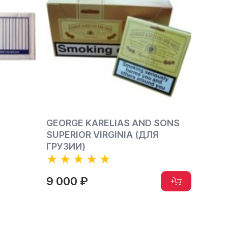
GEORGE KARELIAS AND SONS
TERE
SUPERIOR VIRGINIA (ДЛЯ
IQOS
ГРУЗИИ)
10 000
9 000 ₽
8 00