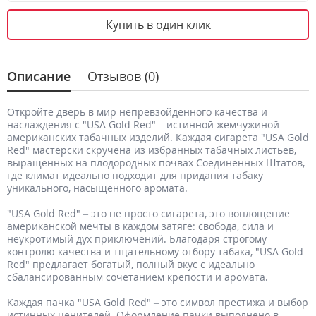
Купить в один клик
Описание
Отзывов (0)
Откройте дверь в мир непревзойденного качества и
наслаждения с "USA Gold Red" – истинной жемчужиной
американских табачных изделий. Каждая сигарета "USA Gold
Red" мастерски скручена из избранных табачных листьев,
выращенных на плодородных почвах Соединенных Штатов,
где климат идеально подходит для придания табаку
уникального, насыщенного аромата.
"USA Gold Red" – это не просто сигарета, это воплощение
американской мечты в каждом затяге: свобода, сила и
неукротимый дух приключений. Благодаря строгому
контролю качества и тщательному отбору табака, "USA Gold
Red" предлагает богатый, полный вкус с идеально
сбалансированным сочетанием крепости и аромата.
Каждая пачка "USA Gold Red" – это символ престижа и выбор
истинных ценителей. Оформление пачки выполнено в