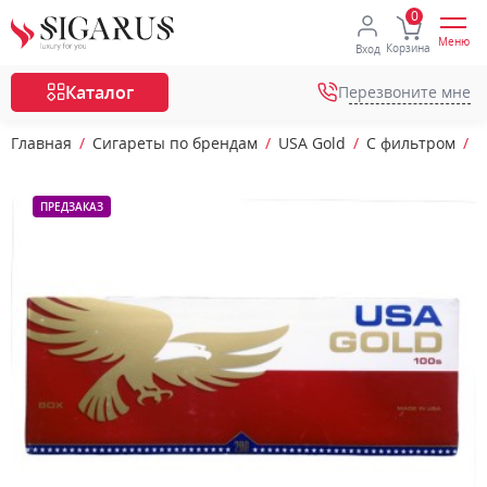
Меню
Корзина
Вход
Каталог
Перезвоните мне
Главная
Сигареты по брендам
USA Gold
С фильтром
С
ПРЕДЗАКАЗ