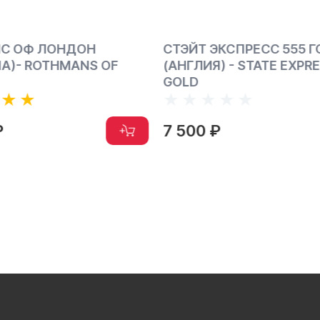
ЭКСПРЕСС 555 ГОЛД
САРАТОГА 120 ММ (США
) - STATE EXPRESS 555
SARATOGA 120'S (USA)
₽
24 900 ₽