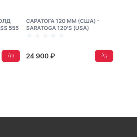
) -
САРАТОГА МЕНТОЛ 120 ММ
САЛЕ
(США) - SARATOGA MENTHOL
(США)
120'S (USA)
(USA)
24 900 ₽
24 9