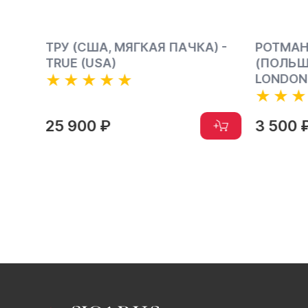
) -
РОТМАНС ОФ ЛОНДОН
СТЭЙТ 
(ПОЛЬША)- ROTHMANS OF
(АНГЛИЯ
LONDON
GOLD
3 500 ₽
7 500 