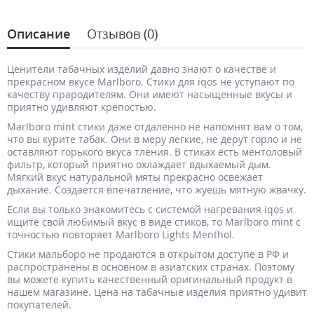
Описание
Отзывов (0)
Ценители табачных изделий давно знают о качестве и
прекрасном вкусе Marlboro. Cтики для iqos не уступают по
качеству прародителям. Они имеют насыщенные вкусы и
приятно удивляют крепостью.
Marlboro mint стики даже отдаленно не напомнят вам о том,
что вы курите табак. Они в меру легкие, не дерут горло и не
оставляют горького вкуса тления. В стиках есть ментоловый
фильтр, который приятно охлаждает вдыхаемый дым.
Мягкий вкус натуральной мяты прекрасно освежает
дыхание. Создается впечатление, что жуешь мятную жвачку.
Если вы только знакомитесь с системой нагревания iqos и
ищите свой любимый вкус в виде стиков, то Marlboro mint с
точностью повторяет Marlboro Lights Menthol.
Cтики мальборо не продаются в открытом доступе в РФ и
распространены в основном в азиатских странах. Поэтому
вы можете купить качественный оригинальный продукт в
нашем магазине. Цена на табачные изделия приятно удивит
покупателей.