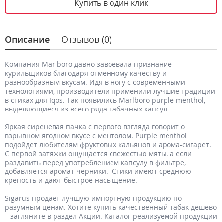
Купить в один клик
Описание
Отзывов (0)
Компания Marlboro давно завоевала признание
курильщиков благодаря отменному качеству и
разнообразным вкусам. Идя в ногу с современными
технологиями, производители применили лучшие традиции
в стиках для Iqos. Так появились Marlboro purple menthol,
выделяющиеся из всего ряда табачных капсул.
Яркая сиреневая пачка с первого взгляда говорит о
взрывном ягодном вкусе с ментолом. Purple menthol
подойдет любителям фруктовых кальянов и арома-сигарет.
С первой затяжки ощущается свежестью мяты, а если
раздавить перед употреблением капсулу в фильтре,
добавляется аромат черники. Стики имеют среднюю
крепость и дают быстрое насыщение.
Sigarus продает лучшую импортную продукцию по
разумным ценам. Хотите купить качественный табак дешево
– загляните в раздел Акции. Каталог реализуемой продукции