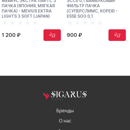
ТС 3
ЭССЕ 0,1 БАМБУКОВЫЙ
ЭССЕ 0,5 БАМБУКОВ
ГКАЯ
ФИЛЬТР ПАЧКА
ФИЛЬТР ПАЧКА
TRA
(СУПЕРСЛИМС, КОРЕЯ) -
(СУПЕРСЛИМС, КОРЕЯ
N)
ESSE SOO 0,1
ESSE SOO 0,5
900 ₽
900 ₽
Бренды
О нас