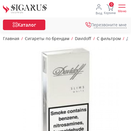
Меню
Корзина
Вход
Каталог
Перезвоните мне
Главная
Сигареты по брендам
Davidoff
С фильтром
Д