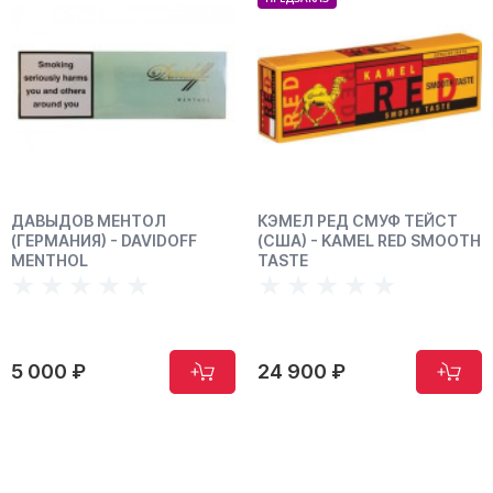
КЭМЕЛ РЕД СМУФ ТЕЙСТ
КЭМЕЛ РЕД ОРИГИ
DOFF
(США) - KAMEL RED SMOOTH
(США) - KAMEL RED
TASTE
ORIGINALS
24 900 ₽
24 900 ₽