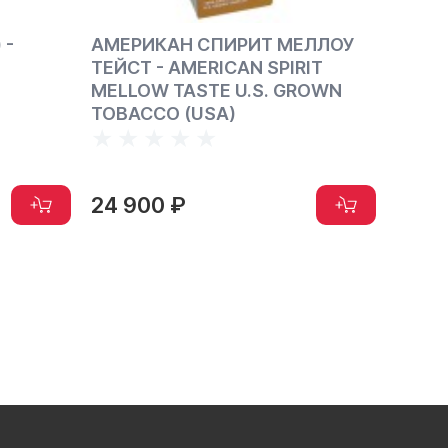
 -
АМЕРИКАН СПИРИТ МЕЛЛОУ
АМЕР
ТЕЙСТ - AMERICAN SPIRIT
МЕНТ
MELLOW TASTE U.S. GROWN
SPIR
TOBACCO (USA)
TAST
GREE
24 900 ₽
24 9