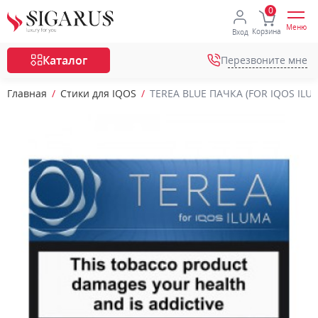
Меню
Корзина
Вход
Каталог
Перезвоните мне
Главная
Стики для IQOS
TEREA BLUE ПАЧКА (FOR IQOS ILU