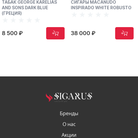
LIAS
СИГАРЫ MACANUDO
СИГАРЫ MACANUDO
INSPIRADO WHITE ROBUSTO
INSPIRADO WHITE R
(ДОМИНИКАНА)
38 000 ₽
38 200 ₽
Бренды
О нас
Акции