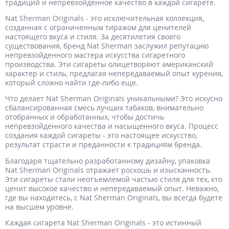
традиций и непревзойденное качество в каждой сигарете.
Nat Sherman Originals - это исключительная коллекция,
созданная с ограниченным тиражом для ценителей
настоящего вкуса и стиля. За десятилетия своего
существования, бренд Nat Sherman заслужил репутацию
непревзойденного мастера искусства сигаретного
производства. Эти сигареты олицетворяют американский
характер и стиль, предлагая непередаваемый опыт курения,
который сложно найти где-либо еще.
Что делает Nat Sherman Originals уникальными? Это искусно
сбалансированная смесь лучших табаков, внимательно
отобранных и обработанных, чтобы достичь
непревзойденного качества и насыщенного вкуса. Процесс
создания каждой сигареты - это настоящее искусство,
результат страсти и преданности к традициям бренда.
Благодаря тщательно разработанному дизайну, упаковка
Nat Sherman Originals отражает роскошь и изысканность.
Эти сигареты стали неотъемлемой частью стиля для тех, кто
ценит высокое качество и непередаваемый опыт. Неважно,
где вы находитесь, с Nat Sherman Originals, вы всегда будете
на высшем уровне.
Каждая сигарета Nat Sherman Originals - это истинный