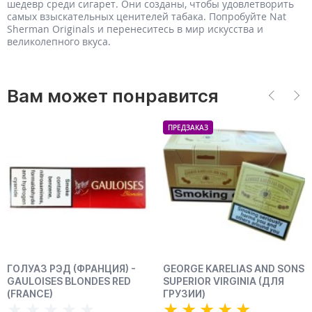
шедевр среди сигарет. Они созданы, чтобы удовлетворить
самых взыскательных ценителей табака. Попробуйте Nat
Sherman Originals и перенеситесь в мир искусства и
великолепного вкуса.
Вам может понравится
ПРЕДЗАКАЗ
ПРЕДЗАКАЗ
Я) -
GEORGE KARELIAS AND SONS
КАРЕЛИЯ СЛИМС 6
RED
SUPERIOR VIRGINIA (ДЛЯ
(ГРЕЦИЯ) - KARELIA S
ГРУЗИИ)