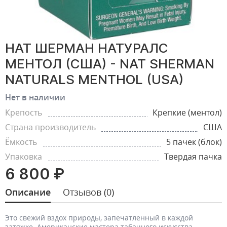
НАТ ШЕРМАН НАТУРАЛС
МЕНТОЛ (США) - NAT SHERMAN
NATURALS MENTHOL (USA)
Нет в наличии
Крепость
Крепкие (ментол)
Страна производитель
США
Ёмкость
5 пачек (блок)
Упаковка
Твердая пачка
6 800 ₽
Описание
Отзывов (0)
Это свежий вздох природы, запечатленный в каждой
затяжке. Американские мастера табачного искусства