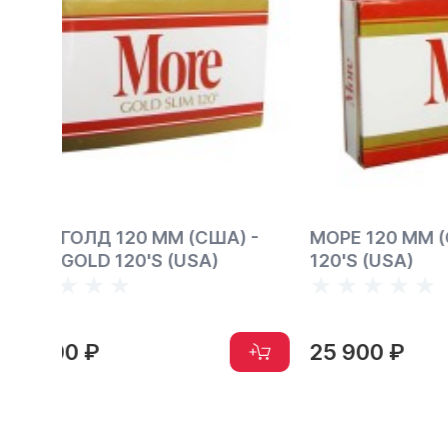
 -
МОРЕ 120 ММ (США) - MORE
НЬЮПО
120'S (USA)
(США) 
BLUE B
25 900 ₽
24 90