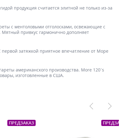
идой продукция считается элитной не только из-за
гареты с ментоловыми отголосками, освежающие с
ть. Мятный привкус гармонично дополняет
 С первой затяжкой приятное впечатление от Море
ареты американского производства. More 120’s
товары, изготовленные в США.
ПРЕДЗАКАЗ
ПРЕДЗ