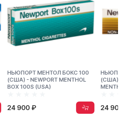
С 100
НЬЮПОРТ НОН-МЕНТОЛ ГОЛД
НЬЮП
THOL
(США) - NEWPORT NON-
КИНГ
MENTHOL GOLD (USA)
MENT
24 900 ₽
24 9