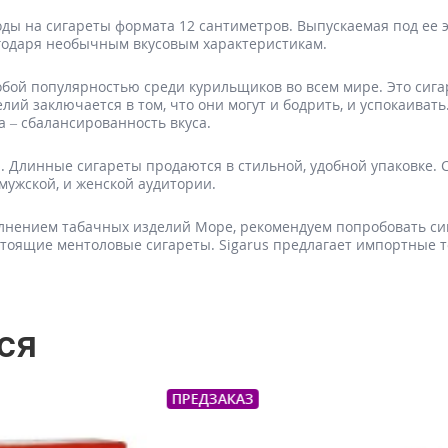
ы на сигареты формата 12 сантиметров. Выпускаемая под ее эг
годаря необычным вкусовым характеристикам.
особой популярностью среди курильщиков во всем мире. Это си
елий заключается в том, что они могут и бодрить, и успокаива
 – сбалансированность вкуса.
. Длинные сигареты продаются в стильной, удобной упаковке.
 мужской, и женской аудитории.
нением табачных изделий Море, рекомендуем попробовать сиг
настоящие ментоловые сигареты. Sigarus предлагает импортные 
ся
АЗ
ПРЕДЗАКАЗ