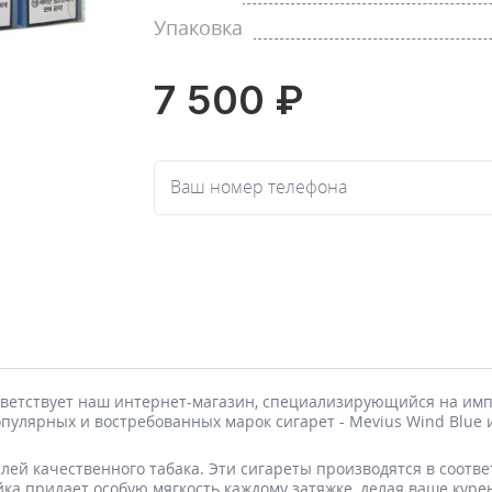
Упаковка
7 500 ₽
Ваш номер телефона
ветствует наш интернет-магазин, специализирующийся на импо
пулярных и востребованных марок сигарет - Mevius Wind Blue 
елей качественного табака. Эти сигареты производятся в соотв
йка придает особую мягкость каждому затяжке, делая ваше ку