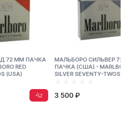
 ПАЧКА
МАЛЬБОРО СИЛЬВЕР 72 ММ
МАЛЬ
D
ПАЧКА (США) - MARLBORO
(США
SILVER SEVENTY-TWOS (USA)
(USA)
3 500 ₽
3 50