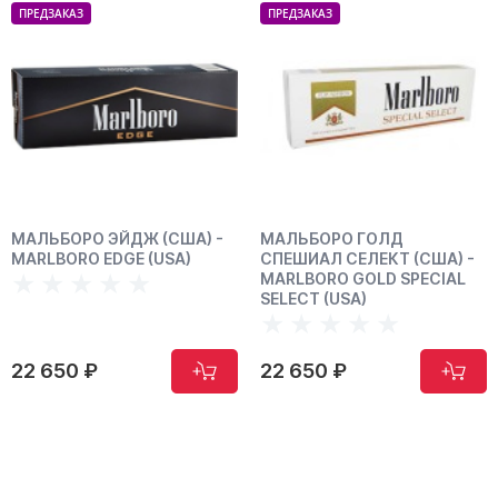
ПРЕДЗАКАЗ
ПРЕДЗАКАЗ
ША) -
МАЛЬБОРО ГОЛД
МАЛЬБОРО РЕД СП
A)
СПЕШИАЛ СЕЛЕКТ (США) -
СЕЛЕКТ (США) - MA
MARLBORO GOLD SPECIAL
RED SRECIAL SELECT 
SELECT (USA)
22 650 ₽
22 650 ₽