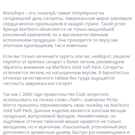
Мальборо – это, пожалуй, самые популярные на
сегодняшний день сигареты. Американская марка завоевала
сердца многих курильщиков в каждой стране. Такой успех
бренда Marlboro объясняется не только мощнейшей
рекламной кампанией, но и высококачественным
исполнением продукции. Она приходится по вкусу как
опытным курильщикам, так и новичкам.
Если вы только начинаете курить или же, наоборот, решили
перейти от крепких сигарет к более легким, рекомендуем
обратить внимание на Marlboro Gold Soft Pack. Сигареты
отличаются легким, но насыщенным вкусом. В бархатистых
оттенках качественного табака без труда ощущается
честность американских сигарет.
Так как с 2006 года правительство США запретило
использовать на пачках слово «Лайт», компании Philip
Morris пришлось переименовать свою линейку на Marlboro
Gold Soft Pack. Данные изделия являются золотым венцом
продукции, выпускаемой брендом. Ненавязчивые, но
ощутимые оттенки табачной мешки нравятся не только
женщинам, но и мужчинам. Изысканный, утонченный вкус
дополняется ароматным дымом, быстро рассеивающимся и