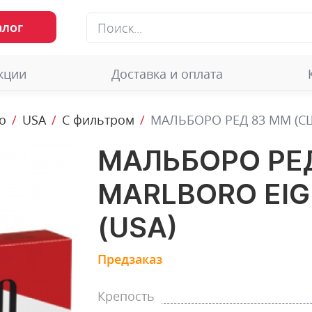
алог
кции
Доставка и оплата
o
USA
С фильтром
МАЛЬБОРО РЕД 83 ММ (СШ
МАЛЬБОРО РЕД
МАRLBORO EIG
(USA)
Предзаказ
Крепость