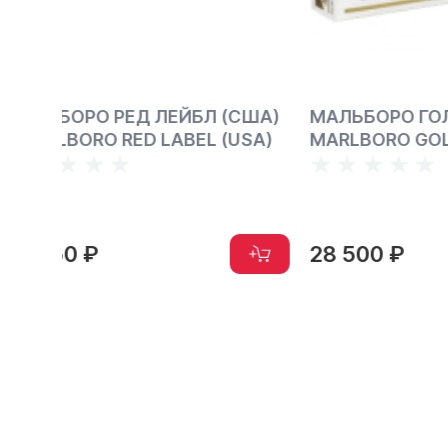
США)
МАЛЬБОРО ГОЛД (США) -
МАЛЬБ
USA)
MARLBORO GOLD PACK (USA)
(США, 
MARLBO
28 500 ₽
29 50