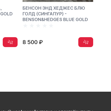
,
БЕНСОН ЭНД ХЕДЖЕС БЛЮ
МАЛЬ
 GOLD
ГОЛД (СИНГАПУР) -
(0.4/
BENSON&HEDGES BLUE GOLD
ШВЕЙ
BLUE
8 500 ₽
5 00