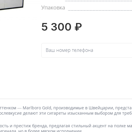
Упаковка
5 300 ₽
Ваш номер телефона
оттенком — Marlboro Gold, производимые в Швейцарии, предст
послевкусие делают эти сигареты изысканным выбором для тре
сть и престиж бренда, предлагая стильный акцент на полке маг
игинала, но в более мягком исполнении.