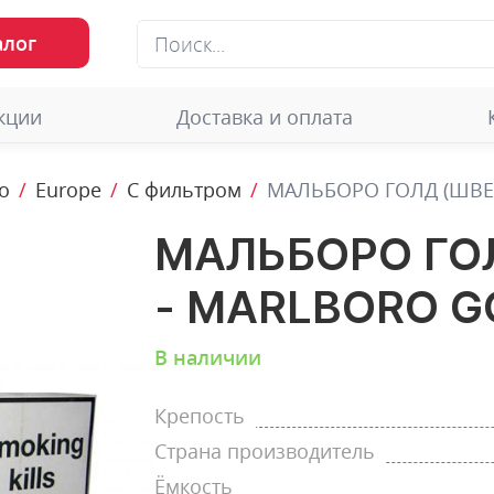
алог
кции
Доставка и оплата
o
Europe
С фильтром
МАЛЬБОРО ГОЛД (ШВЕ
МАЛЬБОРО ГО
- MARLBORO G
В наличии
Крепость
Страна производитель
Ёмкость