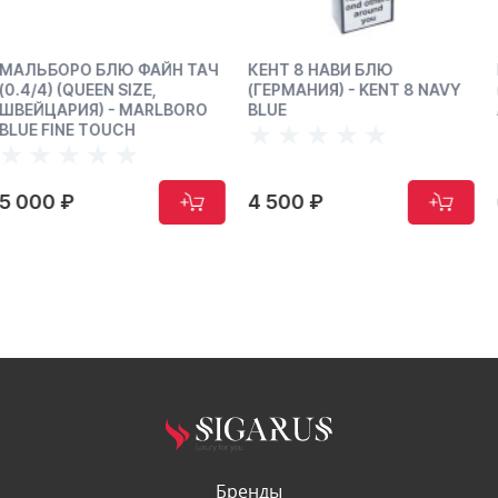
ТАЧ
КЕНТ 8 НАВИ БЛЮ
КЭМЕЛ МЕНТОЛ КНОПК
(ГЕРМАНИЯ) - KENT 8 NAVY
(ГЕРМАНИЯ) - CAMEL
RO
BLUE
ACTIVATE
4 500 ₽
6 000 ₽
Бренды