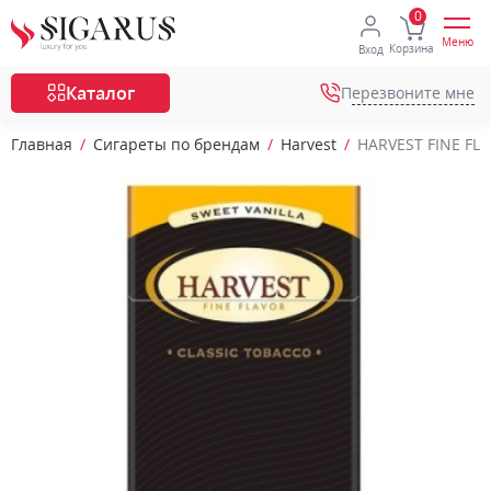
Меню
Корзина
Вход
Каталог
Перезвоните мне
Главная
Сигареты по брендам
Harvest
HARVEST FINE FL