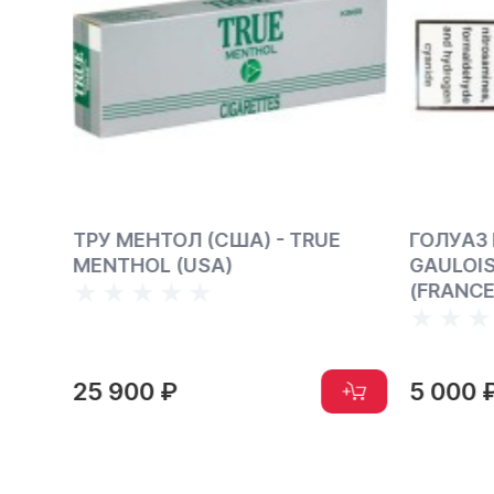
E
ГОЛУАЗ РЭД (ФРАНЦИЯ) -
GEORGE
GAULOISES BLONDES RED
SUPERIO
(FRANCE)
ГРУЗИИ
5 000 ₽
9 000 