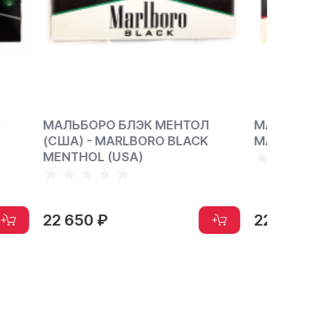
ТОЛ
МАЛЬБОРО БЛЭК (США) -
БЕНС
ACK
MARLBORO BLACK (USA)
ДЕЛЮ
HEDG
22 650 ₽
25 9