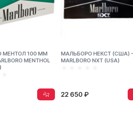
РО НЕКСТ (США) -
МАЛЬБОРО БЛЭК МЕН
RO NXT (USA)
(США) - MARLBORO BL
MENTHOL (USA)
 ₽
22 650 ₽