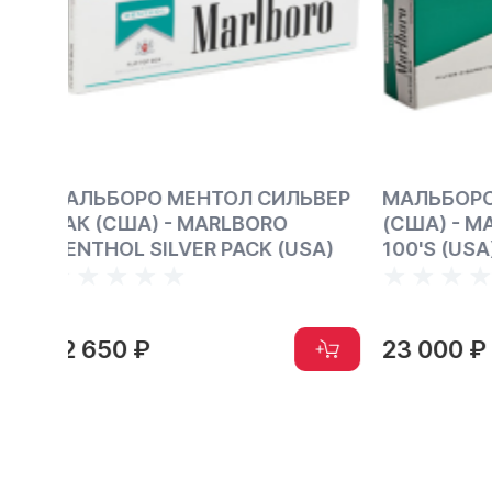
ЬВЕР
МАЛЬБОРО МЕНТОЛ 100 ММ
МАЛЬБО
(США) - MARLBORO MENTHOL
MARLBO
SA)
100'S (USA)
23 000 ₽
22 650