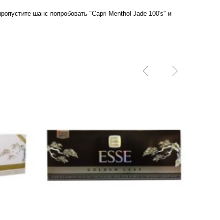
опустите шанс попробовать "Capri Menthol Jade 100's" и
ПРЕДЗ