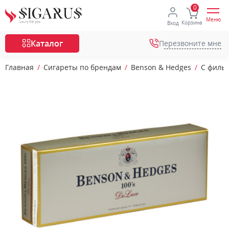
Меню
Корзина
Вход
Каталог
Перезвоните мне
Главная
Сигареты по брендам
Benson & Hedges
С филь